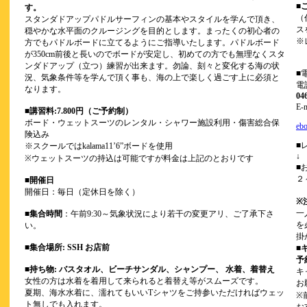
■
す。
（
スタンダドアップパドルサーフィンの基本やスタイルを学んで頂き、
ス
穏やかな水平面のクルージングを目的とします。まったくの初心者の
※
方でもパドルボードに立てるようにご指導いたします。パドルボード
が350cm前後と長いのでボードが安定し、初めての方でも無理なくスタ
ンダドアップ（立つ）練習が出来ます。勿論、刻々と変化する海の状
■
況、気象条件等を学んで頂く事も、海の上で楽しく過ごす上に必須と
電
なります。
04
E
■講習料:7.800円（ご予約制）
ボード・ウェットスーツのレンタル・シャワー施設利用・傷害総合保
eb
険込み
■
※スクールではkalama11’6”ボードを使用
↓
※ウェットスーツの持込は可能ですが料金は上記のとおりです
■
２
■
開催日
開催日：毎日（定休日を除く）
※
一
■
集合時間
：午前9:30～気象状況により若干の変更アリ、ご了承下さ
を
い。
掛
■
集合場所: SSH お店前
■
予
■
持ち物: バスタオル、ビーチサンダル、シャンプー、 水着、着替え
キ
女性の方は水着を着用して来られると着替え等がスムーズです。
お
夏期、海水水着に、濡れてもいいTシャツをご持参いただければウェッ
※
ト無しでも入れます。