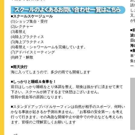
お
請
し
又
■
スクールスケージュール
が
(1)ショップ集合・受付
(2)レクチャー
■
(3)着替え
波
(4)陸上プラクティス
日
(5)海上プラクティス
海
(6)着替え・シャワールームを完備しています。
■
(7)アドバイスミーティング
車
(8)終了・解散
集
ー
■
雨天決行
海に入ってしまうので、多少の雨でも開催します
■
しっかりと睡眠＆食事を！
前日はしっかり睡眠をとり体調を整え、朝食は抜かずに済ませて来て
下さい。スクールが終了するまで休憩はございません。
怪我や貧血等の原因になります。
■スタンダドアップパドルサーフィンは自然が相手のスポーツ、何時い
かなる事故が起きるか予測出来ません。「お客様の安全第一」を考え
行って行きます。その為急な開催中止や途中での中止なども考えられ
ます、皆様のご理解宜しくお願いします